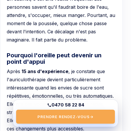
personnes savent qu'il faudrait boire de l'eau,
attendre, s'occuper, mieux manger. Pourtant, au
moment de la poussée, quelque chose passe
devant l'intention. Ce décalage n'est pas
imaginaire. Il fait partie du problème.
Pourquoi l'oreille peut devenir un
point d'appui
Après
15 ans d'expérience
, je constate que
l'auriculothérapie devient particulièrement
intéressante quand les envies de sucre sont
répétitives, émotionnelles, ou très automatiques.
Elle n'a pas vocation à remplacer les repas
0470 58 22 84
structurés, le sommeil ou la gestion du stress.
PRENDRE RENDEZ-VOUS
→
Elle agit plutôt comme un
accélérateur
qui rend
ces changements plus accessibles.