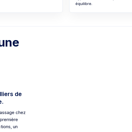
équilibre.
 une
iers de
e.
passage chez
 première
tions, un