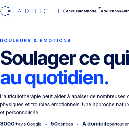
Accueil
Méthode
Addictions
Autr
DOULEURS & ÉMOTIONS
Soulager ce qu
au quotidien.
L'auriculothérapie peut aider à apaiser de nombreuses 
physiques et troubles émotionnels. Une approche nature
et personnalisée.
3000+
50
À domicile
avis Google
centres
partout e