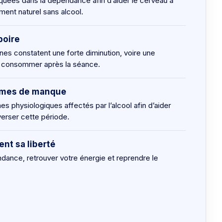
iquées dans la dépendance afin d’aider le cerveau à
ment naturel sans alcool.
boire
s constatent une forte diminution, voire une
de consommer après la séance.
tômes de manque
mes physiologiques affectés par l’alcool afin d’aider
verser cette période.
nt sa liberté
ndance, retrouver votre énergie et reprendre le