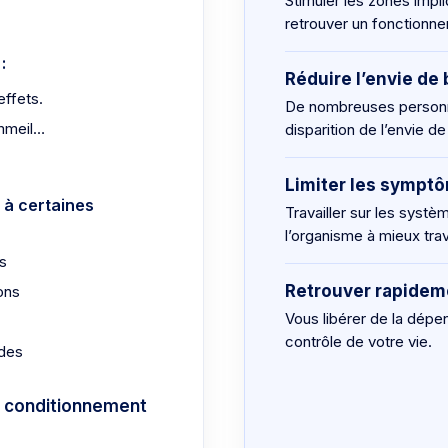
Stimuler les zones impl
retrouver un fonctionne
:
Réduire l’envie de 
effets.
De nombreuses personne
ommeil…
disparition de l’envie 
Limiter les symp
 à certaines
Travailler sur les systè
l’organisme à mieux tra
ts
Retrouver rapideme
ons
Vous libérer de la dépe
contrôle de votre vie.
udes
un conditionnement