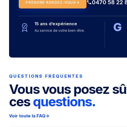
0470 58 22 
PRENDRE RENDEZ-VOUS
→
G
15 ans d’expérience
Au service de votre bien-être.
QUESTIONS FRÉQUENTES
Vous vous posez s
ces
questions.
Voir toute la FAQ
→