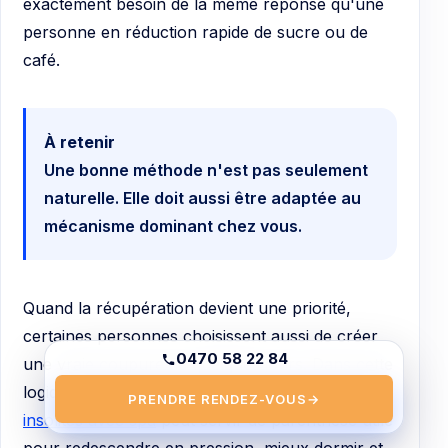
exactement besoin de la même réponse qu'une
personne en réduction rapide de sucre ou de
café.
À retenir
Une bonne méthode n'est pas seulement
naturelle. Elle doit aussi être adaptée au
mécanisme dominant chez vous.
Quand la récupération devient une priorité,
certaines personnes choisissent aussi de créer
0470 58 22 84
une vraie coupure de quelques jours. Dans cette
logique, un week-end dans des
hébergements
PRENDRE RENDEZ-VOUS
→
insolites avec spa
peut servir de parenthèse utile