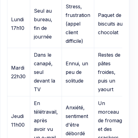
Stress,
Seul au
frustration
Paquet de
Cu
Lundi
bureau,
(appel
biscuits au
en
17h10
fin de
client
chocolat
pl
journée
difficile)
Dans le
Restes de
canapé,
Ennui, un
pâtes
Ap
Mardi
seul
peu de
froides,
te
22h30
devant la
solitude
puis un
pu
TV
yaourt
En
Un
Anxiété,
télétravail,
morceau
Di
Jeudi
sentiment
après
de fromage
la
11h00
d'être
avoir vu
et des
pu
débordé
un e-mail
crackers