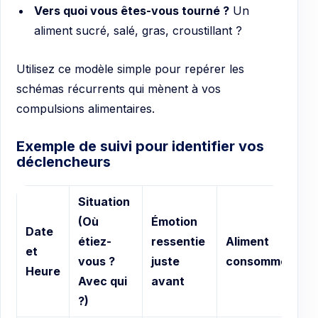
Vers quoi vous êtes-vous tourné ?
Un
aliment sucré, salé, gras, croustillant ?
Utilisez ce modèle simple pour repérer les
schémas récurrents qui mènent à vos
compulsions alimentaires.
Exemple de suivi pour identifier vos
déclencheurs
Situation
C
(Où
Émotion
Date
v
étiez-
ressentie
Aliment
et
se
vous ?
juste
consommé
Heure
vo
Avec qui
avant
?
?)