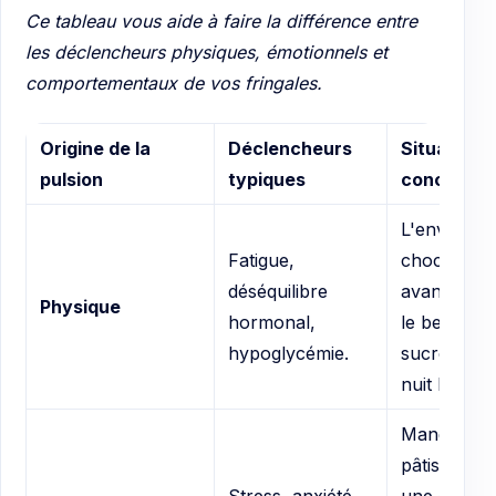
Ce tableau vous aide à faire la différence entre
les déclencheurs physiques, émotionnels et
comportementaux de vos fringales.
Origine de la
Déclencheurs
Situations
pulsion
typiques
concrètes
L'envie de
Fatigue,
chocolat ju
déséquilibre
avant les r
Physique
hormonal,
le besoin d
hypoglycémie.
sucre aprè
nuit blanch
Manger un
pâtisserie 
Stress, anxiété,
une contrar