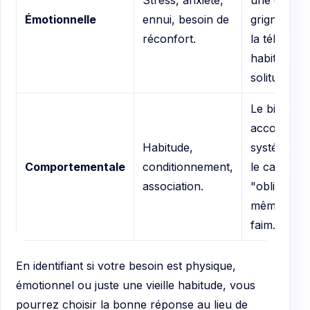
Émotionnelle
ennui, besoin de
grignoter d
réconfort.
la télé par
habitude o
solitude.
Le biscuit q
accompag
Habitude,
systématiq
Comportementale
conditionnement,
le café, le 
association.
"obligatoir
même sans 
faim.
En identifiant si votre besoin est physique,
émotionnel ou juste une vieille habitude, vous
pourrez choisir la bonne réponse au lieu de