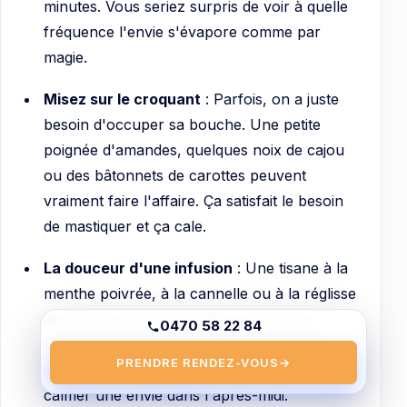
minutes. Vous seriez surpris de voir à quelle
fréquence l'envie s'évapore comme par
magie.
Misez sur le croquant
: Parfois, on a juste
besoin d'occuper sa bouche. Une petite
poignée d'amandes, quelques noix de cajou
ou des bâtonnets de carottes peuvent
vraiment faire l'affaire. Ça satisfait le besoin
de mastiquer et ça cale.
La douceur d'une infusion
: Une tisane à la
menthe poivrée, à la cannelle ou à la réglisse
apporte un goût naturellement doux et
0470 58 22 84
réconfortant, sans le moindre gramme de
PRENDRE RENDEZ-VOUS
→
sucre. C'est parfait pour clore un repas ou
calmer une envie dans l'après-midi.