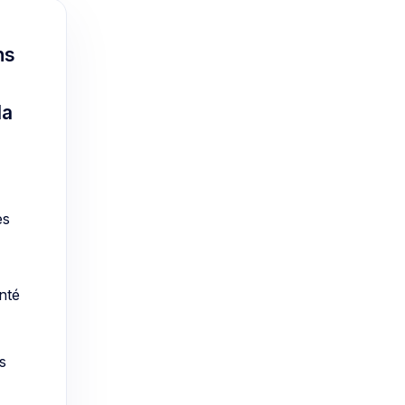
ns
la
es
anté
s