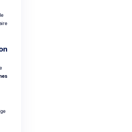
le
aire
ion
e
mes
dge