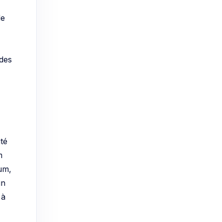
de
 des
té
m
um,
un
 à