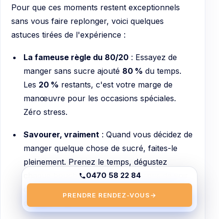
Pour que ces moments restent exceptionnels
sans vous faire replonger, voici quelques
astuces tirées de l'expérience :
La fameuse règle du 80/20
: Essayez de
manger sans sucre ajouté
80 %
du temps.
Les
20 %
restants, c'est votre marge de
manœuvre pour les occasions spéciales.
Zéro stress.
Savourer, vraiment
: Quand vous décidez de
manger quelque chose de sucré, faites-le
pleinement. Prenez le temps, dégustez
chaque bouchée. Vous serez surpris de voir
0470 58 22 84
qu'une petite quantité suffit souvent à
PRENDRE RENDEZ-VOUS
→
combler l'envie.