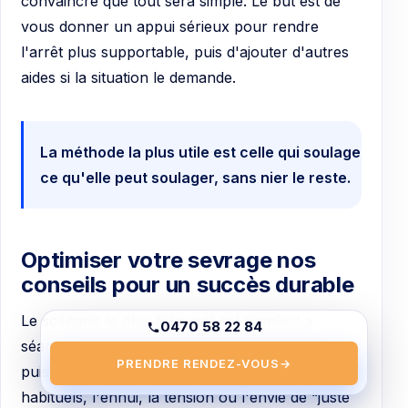
convaincre que tout sera simple. Le but est de
vous donner un appui sérieux pour rendre
l'arrêt plus supportable, puis d'ajouter d'autres
aides si la situation le demande.
La méthode la plus utile est celle qui soulage
ce qu'elle peut soulager, sans nier le reste.
Optimiser votre sevrage nos
conseils pour un succès durable
Le scénario le plus fréquent est simple. La
0470 58 22 84
séance s'est bien passée, la motivation est là,
PRENDRE RENDEZ-VOUS
→
puis le soir arrive avec les automatismes
habituels, l'ennui, la tension ou l'envie de “juste