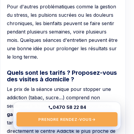
Pour d'autres problématiques comme la gestion
du stress, les pulsions sucrées ou les douleurs
chroniques, les bienfaits peuvent se faire sentir
pendant plusieurs semaines, voire plusieurs
mois. Quelques séances d'entretien peuvent être
une bonne idée pour prolonger les résultats sur
le long terme.
Quels sont les tarifs ? Proposez-vous
des visites à domicile ?
Le prix de la séance unique pour stopper une
addiction (tabac, sucre…) comprend non
seulement le traitement laser, mais aussi notre
0470 58 22 84
garantie d'un an
pour l'arrêt du tabac. Pour les
PRENDRE RENDEZ-VOUS
→
tarifs exacts, le mieux est de contacter
directement le centre Addictik le plus proche de