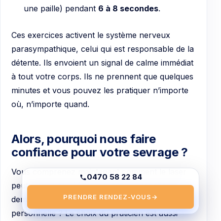
une paille) pendant
6 à 8 secondes
.
Ces exercices activent le système nerveux
parasympathique, celui qui est responsable de la
détente. Ils envoient un signal de calme immédiat
à tout votre corps. Ils ne prennent que quelques
minutes et vous pouvez les pratiquer n’importe
où, n’importe quand.
Alors, pourquoi nous faire
confiance pour votre sevrage ?
Vous comprenez maintenant comment le laser
0470 58 22 84
peut vous aider. Mais la question essentielle
PRENDRE RENDEZ-VOUS
→
demeure : à qui confier cette démarche si
personnelle ? Le choix du praticien est aussi