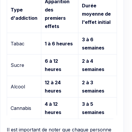
Apparition
Durée
Type
des
moyenne de
d'addiction
premiers
l'effet initial
effets
3 à 6
Tabac
1 à 6 heures
semaines
6 à 12
2 à 4
Sucre
heures
semaines
12 à 24
2 à 3
Alcool
heures
semaines
4 à 12
3 à 5
Cannabis
heures
semaines
Il est important de noter que chaque personne