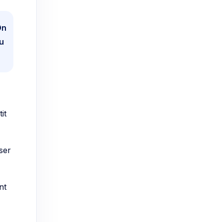
On
au
it
ser
nt