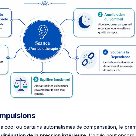
ompulsions
 l'alcool ou certains automatismes de compensation, le prem
e
diminution de la pression intérieure
. L'envie peut encore