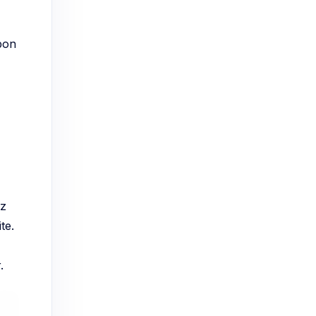
bon
ez
te.
.