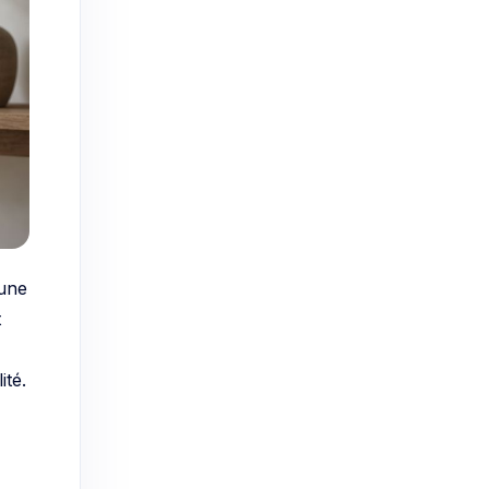
 une
t
ité.