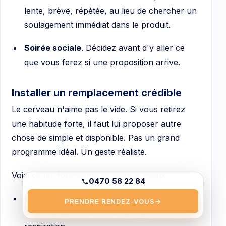
lente, brève, répétée, au lieu de chercher un
soulagement immédiat dans le produit.
Soirée sociale
. Décidez avant d'y aller ce
que vous ferez si une proposition arrive.
Installer un remplacement crédible
Le cerveau n'aime pas le vide. Si vous retirez
une habitude forte, il faut lui proposer autre
chose de simple et disponible. Pas un grand
programme idéal. Un geste réaliste.
Voici ce qui fonctionne souvent le mieux :
0470 58 22 84
Un rituel très court
. Verre d'eau fraîche,
PRENDRE RENDEZ-VOUS
→
chewing-gum, marche de quelques minutes,