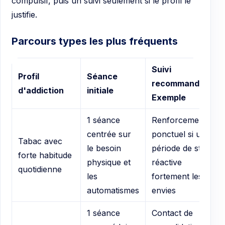
compulsif, puis un suivi seulement si le profil le
justifie.
Parcours types les plus fréquents
Suivi
Profil
Séance
recommandé
d'addiction
initiale
Exemple
1 séance
Renforcement
centrée sur
ponctuel si une
Tabac avec
le besoin
période de stress
forte habitude
physique et
réactive
quotidienne
les
fortement les
automatismes
envies
1 séance
Contact de