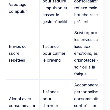
pour réduire
consolidation si le
Vapotage
l'impulsion et
réflexe main-
compulsif
casser le
bouche reste très
geste répétitif
présent
Suivi rapproché si
les envies sont
Envies de
1 séance
liées aux
sucre
pour calmer
émotions, aux
répétées
le craving
grignotages du
soir ou à la
fatigue
Accompagnement
1 séance
personnalisé si les
Alcool avec
pour
consommations
consommation
diminuer
sont liées au