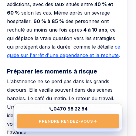
addictions, avec des taux situés entre
40 % et
60 %
selon les cas. Même après un sevrage
hospitalier,
60 % à 85 %
des personnes ont
rechuté au moins une fois après
4 à 10 ans
, ce
qui déplace la vraie question vers les stratégies
qui protègent dans la durée, comme le détaille
ce
guide sur l'arrêt d'une dépendance et la rechute
.
Préparer les moments à risque
L'abstinence ne se perd pas dans les grands
discours. Elle vacille souvent dans des scènes
banales. Le café du matin. Le retour du travail.
Un conflit. Une soirée avec des amis. Si vous
0470 58 22 84
identifiez vos trois situations les plus risquées,
PRENDRE RENDEZ-VOUS
→
vous pouvez préparer une réponse concrète à
l'avance.