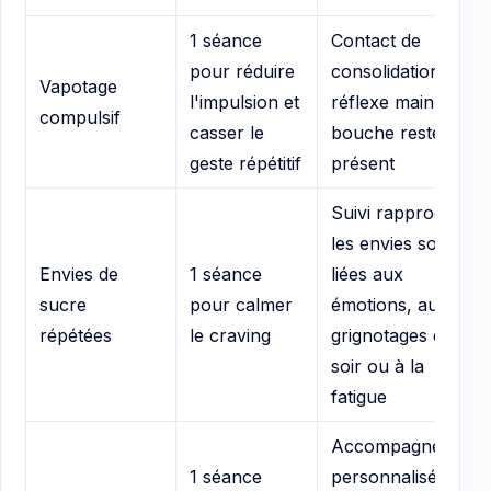
1 séance
Contact de
pour réduire
consolidation si le
Vapotage
l'impulsion et
réflexe main-
compulsif
casser le
bouche reste très
geste répétitif
présent
Suivi rapproché si
les envies sont
Envies de
1 séance
liées aux
sucre
pour calmer
émotions, aux
répétées
le craving
grignotages du
soir ou à la
fatigue
Accompagnement
1 séance
personnalisé si les