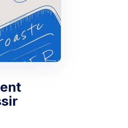
ment
sir