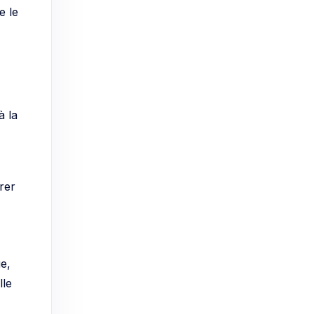
e le
à la
rer
e,
lle