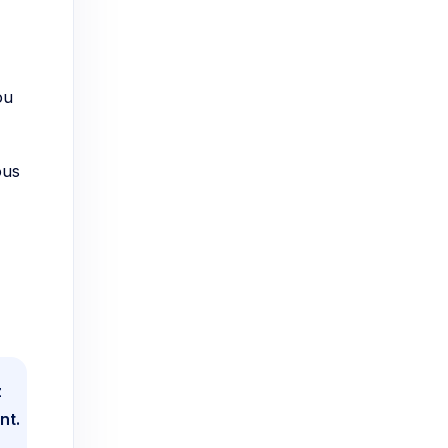
ou
ous
z
nt.