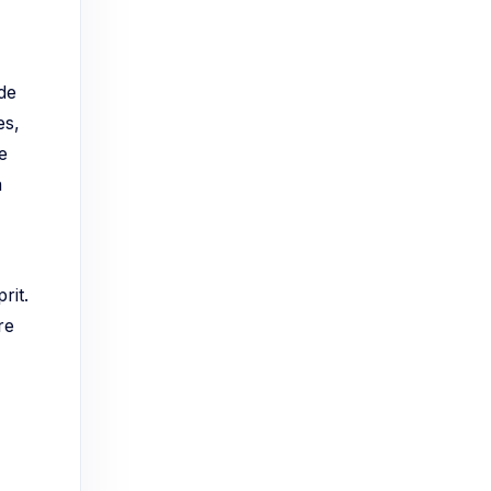
de
es,
e
à
rit.
re