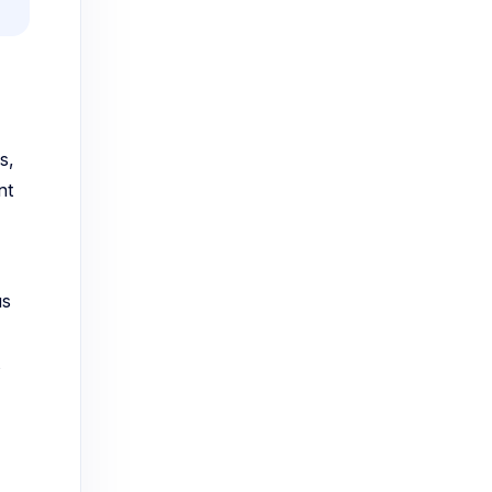
s,
nt
us