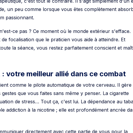
eutique, c'est tout le contraire. Il s'agit simplement d'un é
nde, un peu comme lorsque vous êtes complètement absor
ilm passionnant.
n'est-ce pas ? Ce moment où le monde extérieur s'efface.
de focalisation que le praticien vous aide à atteindre. Et
oute la séance, vous restez parfaitement conscient et maît
: votre meilleur allié dans ce combat
ent comme le pilote automatique de votre cerveau. Il gère
s gestes que vous faites sans même y penser. La cigarette
ituation de stress… Tout ça, c'est lui. La dépendance au tab
le addiction à la nicotine ; elle est profondément ancrée d
muniquer directement avec cette partie de vous pour la