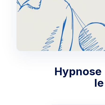
Hypnose p
l