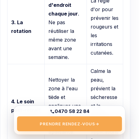
La règle
d'endroit
d'or pour
chaque jour
.
prévenir les
3. La
Ne pas
rougeurs et
rotation
réutiliser la
les
même zone
irritations
avant une
cutanées.
semaine.
Calme la
Nettoyer la
peau,
zone à l'eau
prévient la
tiède et
sécheresse
4. Le soin
appliquer une
et la
post-retrait
0470 58 22 84
crème
prépare
hydratante
pour les
PRENDRE RENDEZ-VOUS
→
apaisante
.
applications