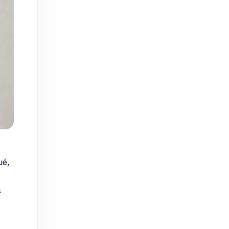
ué,
s
en,