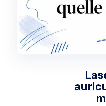
Lase
auricu
m