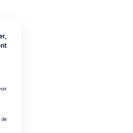
er,
ent
voir
e de