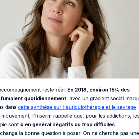
d'accompagnement reste réel.
En 2018, environ 15% des
s fumaient quotidiennement
, avec un gradient social marq
ses dans
cette synthèse sur l'auriculothérapie et le sevrage
mouvement, l'Inserm rappelle que, pour les addictions, le
apie sont
« en général négatifs ou trop difficiles
a change la bonne question à poser. On ne cherche pas une
erche la méthode que la personne acceptera bien, vivra bi