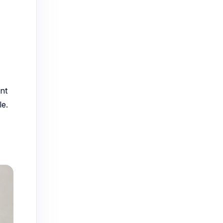
nt
le.