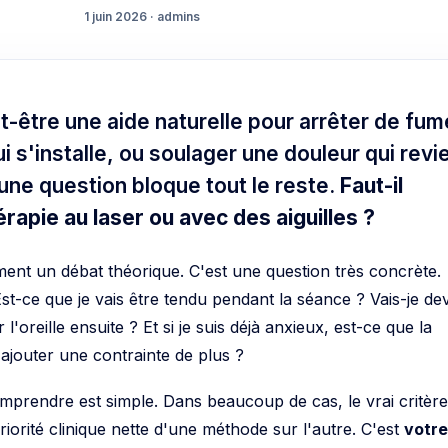
1 juin 2026 · admins
-être une aide naturelle pour arrêter de fum
i s'installe, ou soulager une douleur qui revi
une question bloque tout le reste.
Faut-il
hérapie au laser ou avec des aiguilles ?
ement un débat théorique. C'est une question très concrète.
Est-ce que je vais être tendu pendant la séance ? Vais-je de
'oreille ensuite ? Et si je suis déjà anxieux, est-ce que la
ajouter une contrainte de plus ?
comprendre est simple. Dans beaucoup de cas, le vrai critèr
iorité clinique nette d'une méthode sur l'autre. C'est
votre
, votre objectif, et la manière dont vous vivez le soin.