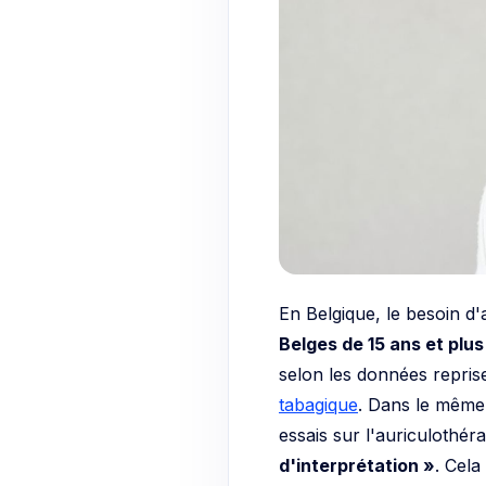
En Belgique, le besoin 
Belges de 15 ans et plu
selon les données repri
tabagique
. Dans le même 
essais sur l'auriculothér
d'interprétation »
. Cel
méthode “miracle”. On ch