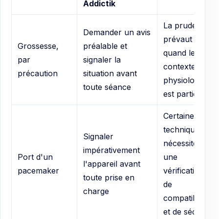
Addictik
La prudence
Demander un avis
prévaut
Grossesse,
préalable et
quand le
par
signaler la
contexte
précaution
situation avant
physiologique
toute séance
est particulier
Certaines
techniques
Signaler
nécessitent
impérativement
Port d'un
une
l'appareil avant
pacemaker
vérification
toute prise en
de
charge
compatibilité
et de sécurité