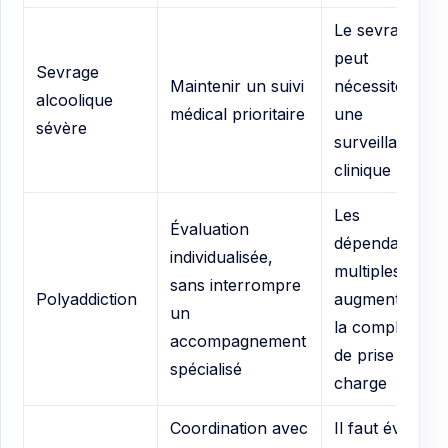
Le sevrage
peut
Sevrage
Maintenir un suivi
nécessiter
alcoolique
médical prioritaire
une
sévère
surveillance
clinique
Les
Évaluation
dépendances
individualisée,
multiples
sans interrompre
Polyaddiction
augmentent
un
la complexité
accompagnement
de prise en
spécialisé
charge
Coordination avec
Il faut éviter