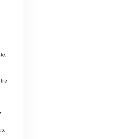
te.
s
tre
e
s
us.