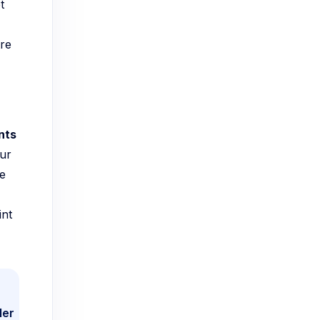
t
tre
nts
eur
le
int
n
ler