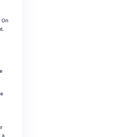
. On
t.
re
de
ur
 à