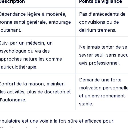
Description
Points de vigilance
Dépendance légère à modérée,
Pas d'antécédents de
bonne santé générale, entourage
convulsions ou de
soutenant.
delirium tremens.
Suivi par un médecin, un
Ne jamais tenter de se
psychologue ou via des
sevrer seul, sans auc
approches naturelles comme
avis professionnel.
l'auriculothérapie.
Demande une forte
Confort de la maison, maintien
motivation personnell
des activités, plus de discrétion et
et un environnement
d'autonomie.
stable.
latoire est une voie à la fois sûre et efficace pour