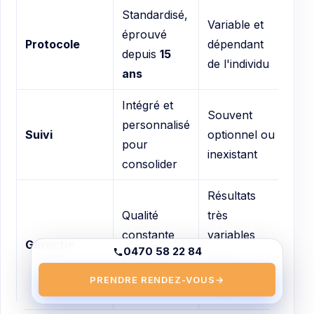
Standardisé,
Variable et
éprouvé
Protocole
dépendant
depuis
15
de l'individu
ans
Intégré et
Souvent
personnalisé
Suivi
optionnel ou
pour
inexistant
consolider
Résultats
Qualité
très
constante
variables
Garantie
0470 58 22 84
dans
30
d'un
centres
praticien à
PRENDRE RENDEZ-VOUS
→
l'autre