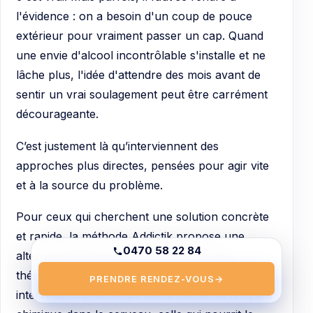
l'évidence : on a besoin d'un coup de pouce
extérieur pour vraiment passer un cap. Quand
une envie d'alcool incontrôlable s'installe et ne
lâche plus, l'idée d'attendre des mois avant de
sentir un vrai soulagement peut être carrément
décourageante.
C’est justement là qu’interviennent des
approches plus directes, pensées pour agir vite
et à la source du problème.
Pour ceux qui cherchent une solution concrète
et rapide, la méthode Addictik propose une
0470 58 22 84
alternative intéressante. Ce n'est pas une
thérapie qui s'étale sur des mois, mais une
PRENDRE RENDEZ-VOUS
→
intervention précise qui vise à calmer la tempête