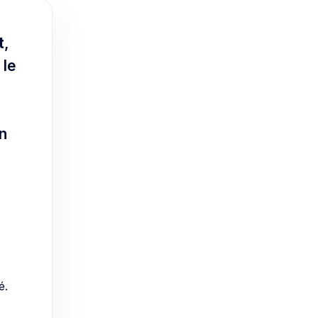
t
,
 le
n