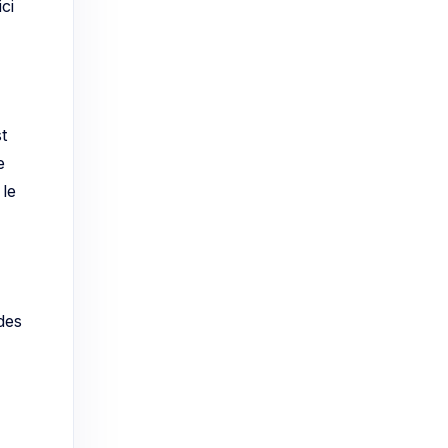
ci
t
e
 le
des