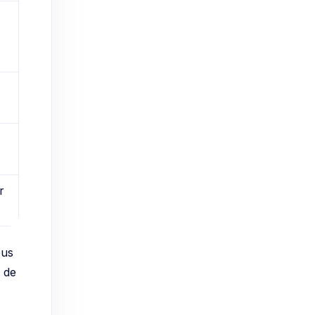
,
r
ous
s de