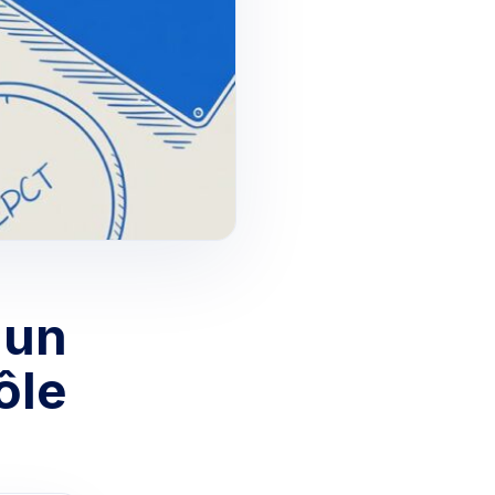
 un
ôle