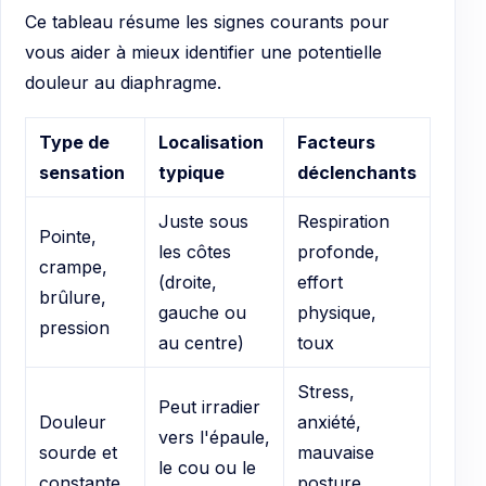
Ce tableau résume les signes courants pour
vous aider à mieux identifier une potentielle
douleur au diaphragme.
Type de
Localisation
Facteurs
sensation
typique
déclenchants
Juste sous
Respiration
Pointe,
les côtes
profonde,
crampe,
(droite,
effort
brûlure,
gauche ou
physique,
pression
au centre)
toux
Stress,
Peut irradier
Douleur
anxiété,
vers l'épaule,
sourde et
mauvaise
le cou ou le
constante
posture