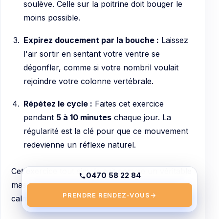
soulève. Celle sur la poitrine doit bouger le
moins possible.
Expirez doucement par la bouche :
Laissez
l'air sortir en sentant votre ventre se
dégonfler, comme si votre nombril voulait
rejoindre votre colonne vertébrale.
Répétez le cycle :
Faites cet exercice
pendant
5 à 10 minutes
chaque jour. La
régularité est la clé pour que ce mouvement
redevienne un réflexe naturel.
Cet exercice tout simple agit comme un véritable
0470 58 22 84
massage interne. Il détend le muscle, mais il
PRENDRE RENDEZ-VOUS
→
calme aussi tout votre système nerveux.