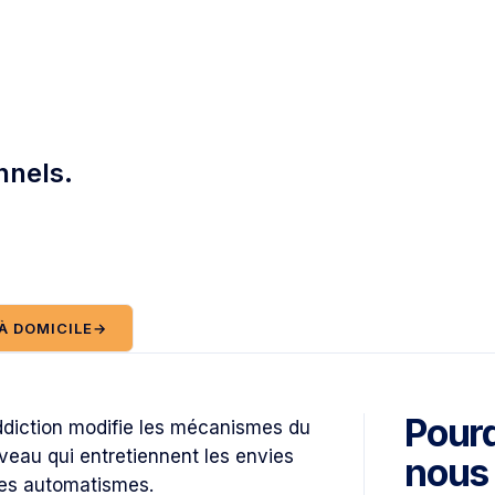
nnels.
À DOMICILE
→
Pourq
ddiction modifie les mécanismes du
veau qui entretiennent les envies
nous 
les automatismes.