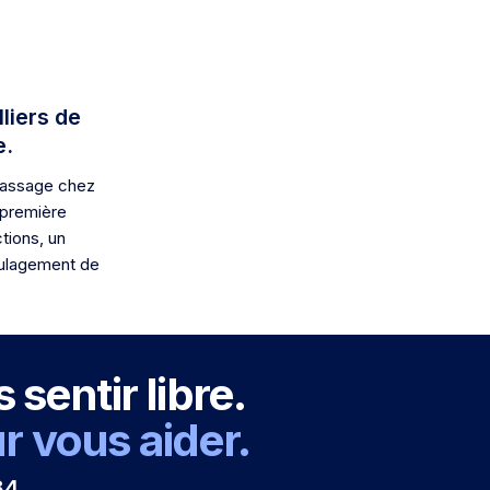
iers de
e.
passage chez
 première
tions, un
oulagement de
sentir libre.
 vous aider.
84