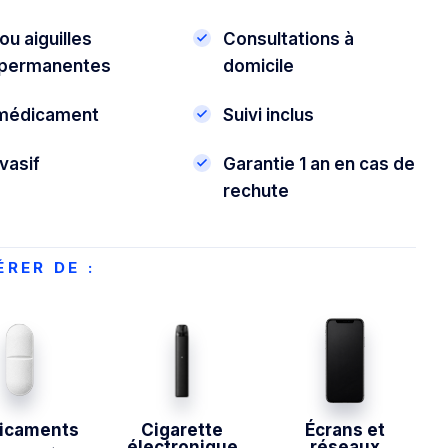
ou aiguilles
Consultations à
permanentes
domicile
médicament
Suivi inclus
vasif
Garantie 1 an en cas de
rechute
RER DE :
icaments
Cigarette
Écrans et
électronique
réseaux