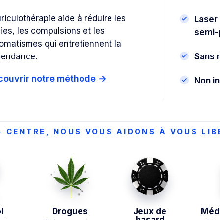
uriculothérapie aide à réduire les
Laser 
ies, les compulsions et les
semi-
omatismes qui entretiennent la
pendance.
Sans 
couvrir notre méthode
→
Non in
- CENTRE, NOUS VOUS AIDONS À VOUS LIBÉ
l
Drogues
Jeux de
Méd
hasard