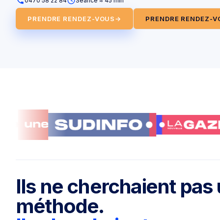
0470 58 22 84
Séance ≈ 45 min
PRENDRE RENDEZ-VOUS
→
PRENDRE RENDEZ-VO
Ils ne cherchaient pas
méthode.