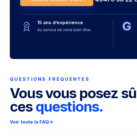
G
15 ans d’expérience
Au service de votre bien-être.
QUESTIONS FRÉQUENTES
Vous vous posez s
ces
questions.
Voir toute la FAQ
→