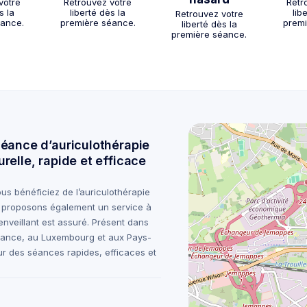
votre
Retrouvez votre
Retr
s la
liberté dès la
lib
Retrouvez votre
éance.
première séance.
premi
liberté dès la
première séance.
E
séance d’auriculothérapie
relle, rapide et efficace
s bénéficiez de l’auriculothérapie
s proposons également un service à
enveillant est assuré. Présent dans
France, au Luxembourg et aux Pays-
ur des séances rapides, efficaces et