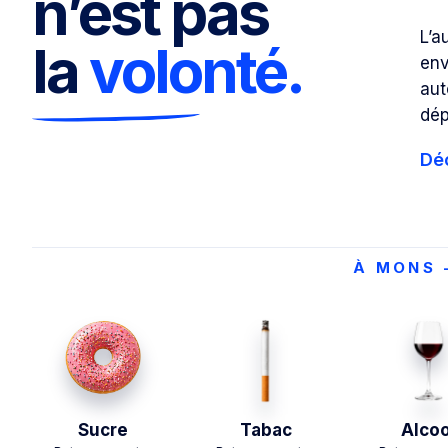
n’est pas
L’a
la
volonté.
env
aut
dé
Dé
À MONS 
Sucre
Tabac
Alcoo