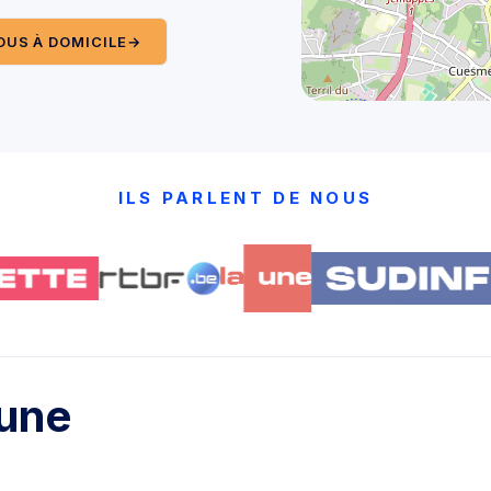
US À DOMICILE
→
ILS PARLENT DE NOUS
 une