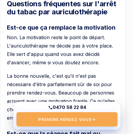
Questions fréquentes sur l'arrêt
du tabac par auriculothérapie
Est-ce que ça remplace la motivation
Non. La motivation reste le point de départ.
L'auriculothérapie ne décide pas à votre place.
Elle sert d'appui quand vous avez décidé
d'avancer, même si vous doutez encore.
La bonne nouvelle, c'est qu'il n'est pas
nécessaire d'être parfaitement sûr de soi pour
prendre rendez-vous. Beaucoup de personnes
arrivent avec une motivation fragile. Ce qu'elles
0470 58 22 84
cherchent, c'est une aide pour transformer cette
envie encore hésitante en action concrète.
PRENDRE RENDEZ-VOUS
→
Est-ce que la séance fait mal ou