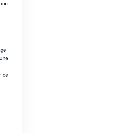
nge
 une
r ce