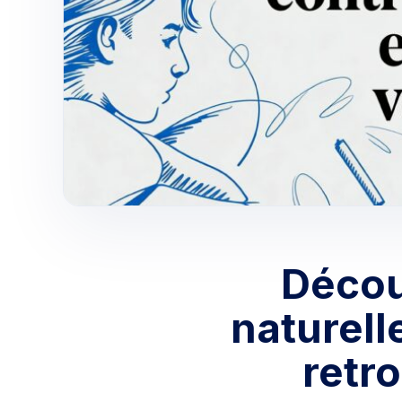
Décou
naturell
retro