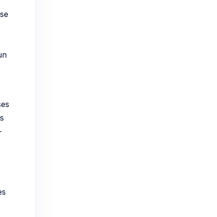
 se
un
ses
es
-
es