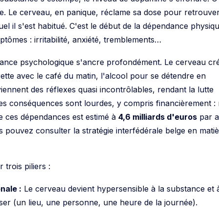
lle. Le cerveau, en panique, réclame sa dose pour retrouve
uquel il s'est habitué. C'est le début de la dépendance physiq
tômes : irritabilité, anxiété, tremblements…
dance psychologique s'ancre profondément. Le cerveau cr
arette avec le café du matin, l'alcool pour se détendre en
iennent des réflexes quasi incontrôlables, rendant la lutte
s conséquences sont lourdes, y compris financièrement : 
de ces dépendances est estimé à
4,6 milliards d'euros
par a
s pouvez consulter la stratégie interfédérale belge en mati
rois piliers :
nale :
Le cerveau devient hypersensible à la substance et 
enser (un lieu, une personne, une heure de la journée).
s capteurs de dopamine perdent de leur efficacité. Il faut 