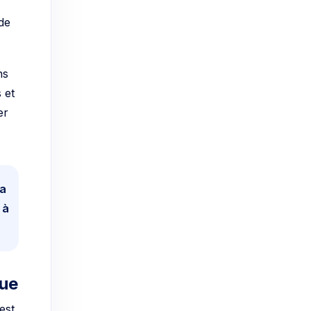
de
ns
 et
er
 a
 à
que
est