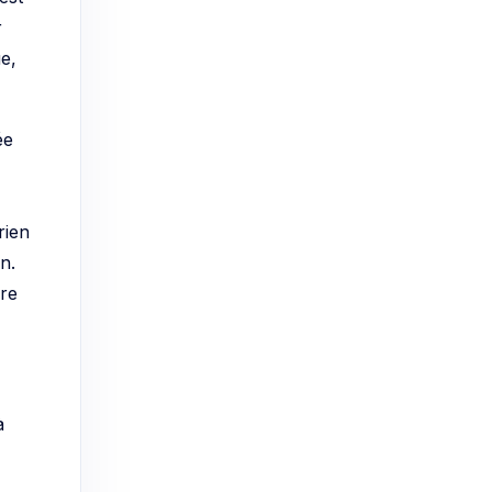
r
ue,
ée
rien
n.
ère
à
donc