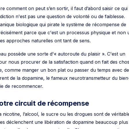
comment on peut s’en sortir, il faut d’abord saisir ce qui
diction n'est pas une question de volonté ou de faiblesse.
anique biologique qui pirate le système de récompense de
précisément parce que c'est un processus physique et non 
les approches naturelles ont tant de sens.
au possède une sorte d'« autoroute du plaisir ». C'est un
our nous procurer de la satisfaction quand on fait des cho
rvie, comme manger un bon plat ou passer du temps avec d
èrent de la dopamine, le fameux neurotransmetteur du bien
vie de recommencer.
otre circuit de récompense
icotine, l’alcool, le sucre ou les drogues sont de véritabl
lles déclenchent une libération de dopamine beaucoup plus
mporte quelle récompense naturelle. Chaque consommation,