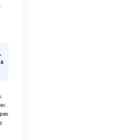
r
,
 à
.
er.
 pas
le