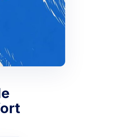
de
ort