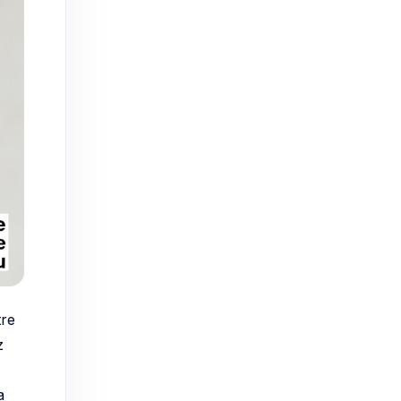
tre
z
a