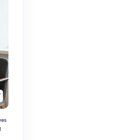
ves
t