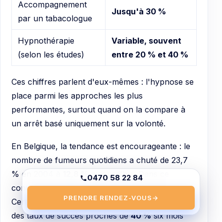
Accompagnement
Jusqu'à 30 %
par un tabacologue
Hypnothérapie
Variable, souvent
(selon les études)
entre 20 % et 40 %
Ces chiffres parlent d'eux-mêmes : l'hypnose se
place parmi les approches les plus
performantes, surtout quand on la compare à
un arrêt basé uniquement sur la volonté.
En Belgique, la tendance est encourageante : le
nombre de fumeurs quotidiens a chuté de 23,7
% en 2004 à
12,8 %
aujourd'hui. Dans ce
0470 58 22 84
contexte, l'hypnose gagne en popularité.
PRENDRE RENDEZ-VOUS
→
Certains centres spécialisés rapportent même
des taux de succès proches de
40 %
six mois