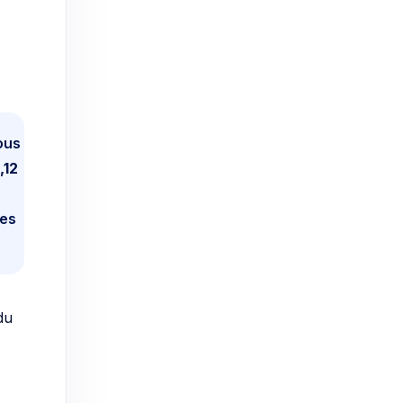
ous
1,12
des
du