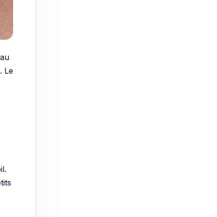
eau
. Le
l.
its