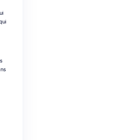
ui
qui
es
ons