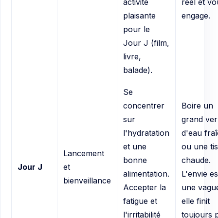
activité
réel et vo
plaisante
engage.
pour le
Jour J (film,
livre,
balade).
Se
concentrer
Boire un
sur
grand ver
l'hydratation
d'eau fra
et une
ou une ti
Lancement
bonne
chaude.
Jour J
et
alimentation.
L'envie es
bienveillance
Accepter la
une vagu
fatigue et
elle finit
l'irritabilité
toujours 