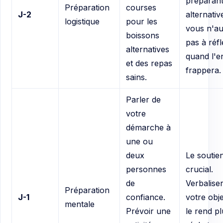
préparant
Préparation
courses
J-2
alternativ
logistique
pour les
vous n'a
boissons
pas à réfl
alternatives
quand l'e
et des repas
frappera.
sains.
Parler de
votre
démarche à
une ou
deux
Le soutien
personnes
crucial.
de
Verbalise
Préparation
J-1
confiance.
votre obje
mentale
Prévoir une
le rend pl