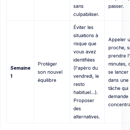
sans
passer.
culpabiliser.
Éviter les
situations à
Appeler 
risque que
proche, so
vous avez
prendre l'
identifiées
Protéger
minutes, 
Semaine
(l'apéro du
son nouvel
se lancer
1
vendredi, le
équilibre
dans une
resto
tâche qui
habituel…).
demande 
Proposer
concentra
des
alternatives.