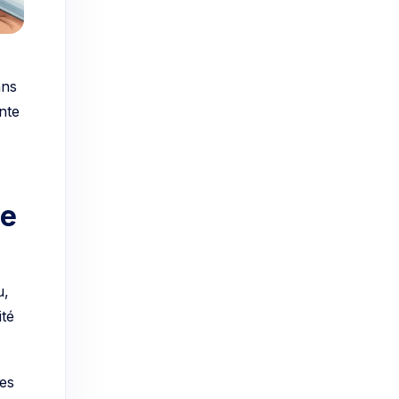
ans
nte
ce
u,
ité
les