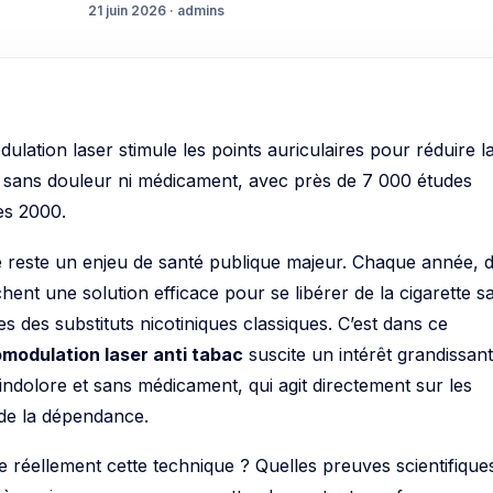
21 juin 2026 · admins
lation laser stimule les points auriculaires pour réduire l
 sans douleur ni médicament, avec près de 7 000 études
es 2000.
e reste un enjeu de santé publique majeur. Chaque année, 
hent une solution efficace pour se libérer de la cigarette s
les des substituts nicotiniques classiques. C’est dans ce
modulation laser anti tabac
suscite un intérêt grandissant
indolore et sans médicament, qui agit directement sur les
de la dépendance.
réellement cette technique ? Quelles preuves scientifiques
, à quoi pouvez-vous vous attendre en tant que fumeur ou