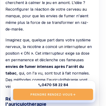
cherchent à calmer le jeu en amont. L'idée ?
Reconfigurer la réaction de votre cerveau au
manque, pour que les envies de fumer n'aient
même plus la force de se transformer en raz-
de-marée.
Imaginez que, quelque part dans votre système
nerveux, la nicotine a coincé un interrupteur en
position « ON ». Cet interrupteur exige sa dose
en permanence et déclenche ces fameuses
envies de fumer intenses après l'arrêt du
tabac
, qui, on l'a vu, sont tout à fait normales.
Des méthodes comme l'auriculothérapie vont
0470 58 22 84
venir agir directement sur ce mécanisme.
PRENDRE RENDEZ-VOUS
→
Réinitialiser le cerveau avec
l'auriculothérapie