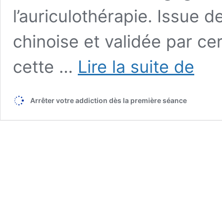
l’auriculothérapie. Issue d
chinoise et validée par c
Mal
cette …
Lire la suite de
de
dos
:
Arrêter votre addiction dès la première séance
l’efficaci
de
l’auricul
dans
son
traiteme